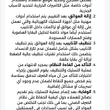
أدوات خاصة، مثل الكاميرات الحرارية، لتحديد الأسباب
الجذرية.
إزالة العوائق:
بعد التقييم، يتم استخدام أدوات
مهنية مثل أجهزة التسليك الكهربائية، والتي تعمل
على إزالة أي عوائق أو تراكمات داخل الأنابيب.
تُستخدم أيضًا مواد خاصة لتحليل البقايا العضوية
وفتح المسارات المسدودة.
تنظيف الأنابيب:
بعد إزالة العوائق، يتم تنظيف
الأنابيب بشكل شامل لضمان عدم تكرار الانسداد.
يتضمن ذلك استخدام تقنيات تنظيف عالية الضغط
لإزالة أي بقايا عالقة.
التأكد من كفاءة النظام:
بمجرد الانتهاء من
عملية التسليك والتنظيف، يقوم الفنيون بإجراء
اختبارات للتأكد من أن مياه الصرف تتدفق بسلاسة.
يتم فحص جميع النقاط لضمان عدم وجود أي
تسريبات أو مشاكل إضافية.
الوقاية:
بعد إتمام عملية التسليك، يتم تقديم
نصائح للعملاء حول كيفية الحفاظ على نظام
الصرف الصحي، بما في ذلك تجنب التخلص من
المواد التي قد تسبب انسدادات في المستقبل.