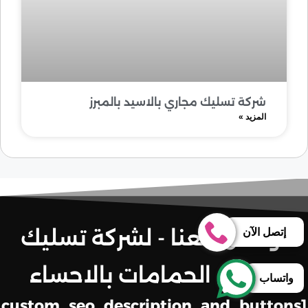
شركة تسليك مجاري بالاسيد بالمبرز
المزيد »
تواصل معنا - لشركة تسليك
إتصل الآن
مجاري الحمامات بالاحساء
واتساب
[custom_seo_description_and_buttons