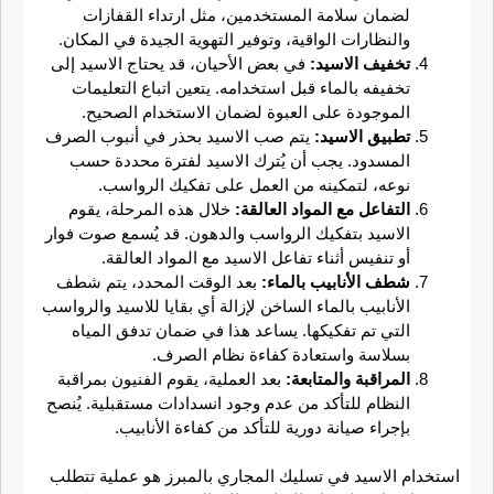
لضمان سلامة المستخدمين، مثل ارتداء القفازات
والنظارات الواقية، وتوفير التهوية الجيدة في المكان.
تخفيف الاسيد:
في بعض الأحيان، قد يحتاج الاسيد إلى
تخفيفه بالماء قبل استخدامه. يتعين اتباع التعليمات
الموجودة على العبوة لضمان الاستخدام الصحيح.
تطبيق الاسيد:
يتم صب الاسيد بحذر في أنبوب الصرف
المسدود. يجب أن يُترك الاسيد لفترة محددة حسب
نوعه، لتمكينه من العمل على تفكيك الرواسب.
التفاعل مع المواد العالقة:
خلال هذه المرحلة، يقوم
الاسيد بتفكيك الرواسب والدهون. قد يُسمع صوت فوار
أو تنفيس أثناء تفاعل الاسيد مع المواد العالقة.
شطف الأنابيب بالماء:
بعد الوقت المحدد، يتم شطف
الأنابيب بالماء الساخن لإزالة أي بقايا للاسيد والرواسب
التي تم تفكيكها. يساعد هذا في ضمان تدفق المياه
بسلاسة واستعادة كفاءة نظام الصرف.
المراقبة والمتابعة:
بعد العملية، يقوم الفنيون بمراقبة
النظام للتأكد من عدم وجود انسدادات مستقبلية. يُنصح
بإجراء صيانة دورية للتأكد من كفاءة الأنابيب.
استخدام الاسيد في تسليك المجاري بالمبرز هو عملية تتطلب