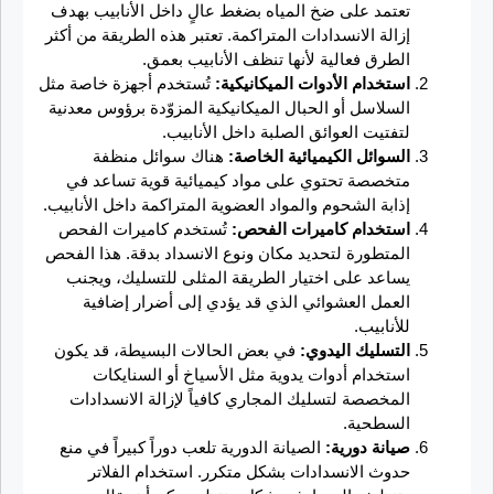
تعتمد على ضخ المياه بضغط عالٍ داخل الأنابيب بهدف
إزالة الانسدادات المتراكمة. تعتبر هذه الطريقة من أكثر
الطرق فعالية لأنها تنظف الأنابيب بعمق.
استخدام الأدوات الميكانيكية:
تُستخدم أجهزة خاصة مثل
السلاسل أو الحبال الميكانيكية المزوّدة برؤوس معدنية
لتفتيت العوائق الصلبة داخل الأنابيب.
السوائل الكيميائية الخاصة:
هناك سوائل منظفة
متخصصة تحتوي على مواد كيميائية قوية تساعد في
إذابة الشحوم والمواد العضوية المتراكمة داخل الأنابيب.
استخدام كاميرات الفحص:
تُستخدم كاميرات الفحص
المتطورة لتحديد مكان ونوع الانسداد بدقة. هذا الفحص
يساعد على اختيار الطريقة المثلى للتسليك، ويجنب
العمل العشوائي الذي قد يؤدي إلى أضرار إضافية
للأنابيب.
التسليك اليدوي:
في بعض الحالات البسيطة، قد يكون
استخدام أدوات يدوية مثل الأسياخ أو السنايكات
المخصصة لتسليك المجاري كافياً لإزالة الانسدادات
السطحية.
صيانة دورية:
الصيانة الدورية تلعب دوراً كبيراً في منع
حدوث الانسدادات بشكل متكرر. استخدام الفلاتر