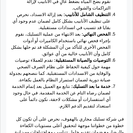
نقوم بضخ المياه بضغط عالٍ في الأنابيب لإزالة
التراكمات والشوائب.
التنظيف الشامل للأنابيب:
بعد إزالة الانسداد، نحرص
على تنظيف الأنابيب بشكل كامل لضمان عدم وجود أي
بقايا قد تتسبب في انسدادات مستقبلية.
الفحص النهائي:
بعد الانتهاء من عملية التسليك، نقوم
بإجراء فحص نهائي باستخدام الكاميرات أو أدوات
الفحص الأخرى للتأكد من أن المشكلة قد تم حلها بشكل
كامل وأن الأنابيب خالية من أي عوائق.
التوصيات والصيانة المستقبلية:
نقدم للعملاء توصيات
مهمة حول كيفية الحفاظ على نظام الصرف الصحي
والوقاية من الانسدادات المستقبلية. كما ننصحهم بجدولة
صيانة دورية لضمان استمرار النظام بالعمل بكفاءة.
خدمة ما بعد التسليك:
نتابع مع العميل بعد إتمام الخدمة
لضمان رضاه التام عن الخدمة المقدمة. في حال وجود
أي استفسارات أو مشكلات لاحقة، نكون دائماً على
استعداد لتقديم الدعم اللازم.
في شركة تسليك مجاري بالهفوف، نحرص على أن تكون كل
خطوة من خطواتنا موجهة لتحقيق أعلى مستويات الكفاءة
والرضا، مع ضمان تقديم حلول تتناسب مع احتياجات وميزانية