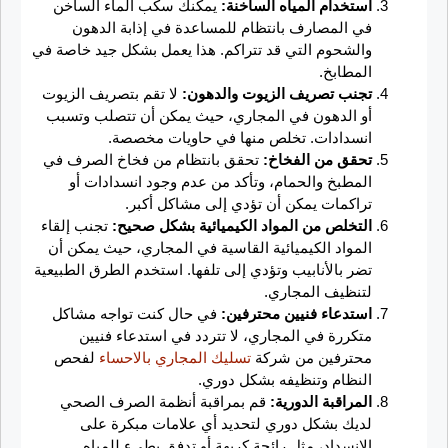
استخدام المياه الساخنة:
يمكنك سكب الماء الساخن
في المصارف بانتظام للمساعدة في إذابة الدهون
والشحوم التي قد تتراكم. هذا يعمل بشكل جيد خاصة في
المطابخ.
تجنب تصريف الزيوت والدهون:
لا تقم بتصريف الزيوت
أو الدهون في المجاري، حيث يمكن أن تتصلب وتسبب
انسدادات. تخلص منها في حاويات مخصصة.
تحقق من الفخاخ:
تحقق بانتظام من فخاخ الصرف في
المطبخ والحمام، وتأكد من عدم وجود انسدادات أو
تراكمات يمكن أن تؤدي إلى مشاكل أكبر.
التخلص من المواد الكيميائية بشكل صحيح:
تجنب إلقاء
المواد الكيميائية القاسية في المجاري، حيث يمكن أن
تضر بالأنابيب وتؤدي إلى تلفها. استخدم الطرق الطبيعية
لتنظيف المجاري.
استدعاء فنيين محترفين:
في حال كنت تواجه مشاكل
متكررة في المجاري، لا تتردد في استدعاء فنيين
محترفين من شركة
تسليك المجاري بالاحساء
لفحص
النظام وتنظيفه بشكل دوري.
المراقبة الدورية:
قم بمراقبة أنظمة الصرف الصحي
لديك بشكل دوري لتحديد أي علامات مبكرة على
الانسداد، مثل رائحة كريهة أو تدفق بطيء للمياه.