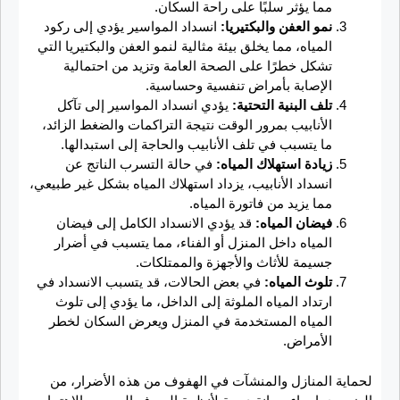
مما يؤثر سلبًا على راحة السكان.
نمو العفن والبكتيريا:
انسداد المواسير يؤدي إلى ركود
المياه، مما يخلق بيئة مثالية لنمو العفن والبكتيريا التي
تشكل خطرًا على الصحة العامة وتزيد من احتمالية
الإصابة بأمراض تنفسية وحساسية.
تلف البنية التحتية:
يؤدي انسداد المواسير إلى تآكل
الأنابيب بمرور الوقت نتيجة التراكمات والضغط الزائد،
ما يتسبب في تلف الأنابيب والحاجة إلى استبدالها.
زيادة استهلاك المياه:
في حالة التسرب الناتج عن
انسداد الأنابيب، يزداد استهلاك المياه بشكل غير طبيعي،
مما يزيد من فاتورة المياه.
فيضان المياه:
قد يؤدي الانسداد الكامل إلى فيضان
المياه داخل المنزل أو الفناء، مما يتسبب في أضرار
جسيمة للأثاث والأجهزة والممتلكات.
تلوث المياه:
في بعض الحالات، قد يتسبب الانسداد في
ارتداد المياه الملوثة إلى الداخل، ما يؤدي إلى تلوث
المياه المستخدمة في المنزل ويعرض السكان لخطر
الأمراض.
لحماية المنازل والمنشآت في الهفوف من هذه الأضرار، من