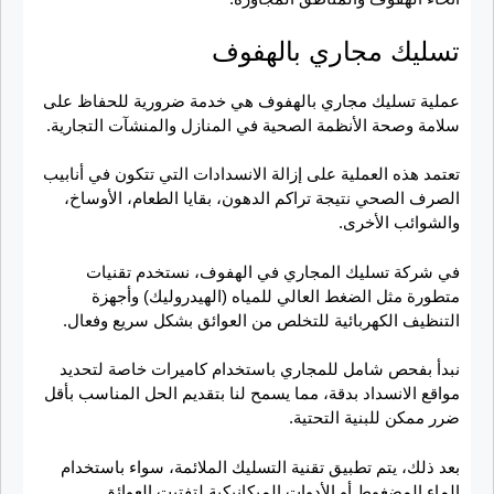
تسليك مجاري بالهفوف
عملية تسليك مجاري بالهفوف هي خدمة ضرورية للحفاظ على
سلامة وصحة الأنظمة الصحية في المنازل والمنشآت التجارية.
تعتمد هذه العملية على إزالة الانسدادات التي تتكون في أنابيب
الصرف الصحي نتيجة تراكم الدهون، بقايا الطعام، الأوساخ،
والشوائب الأخرى.
في شركة تسليك المجاري في الهفوف، نستخدم تقنيات
متطورة مثل الضغط العالي للمياه (الهيدروليك) وأجهزة
التنظيف الكهربائية للتخلص من العوائق بشكل سريع وفعال.
نبدأ بفحص شامل للمجاري باستخدام كاميرات خاصة لتحديد
مواقع الانسداد بدقة، مما يسمح لنا بتقديم الحل المناسب بأقل
ضرر ممكن للبنية التحتية.
بعد ذلك، يتم تطبيق تقنية التسليك الملائمة، سواء باستخدام
الماء المضغوط أو الأدوات الميكانيكية لتفتيت العوائق.